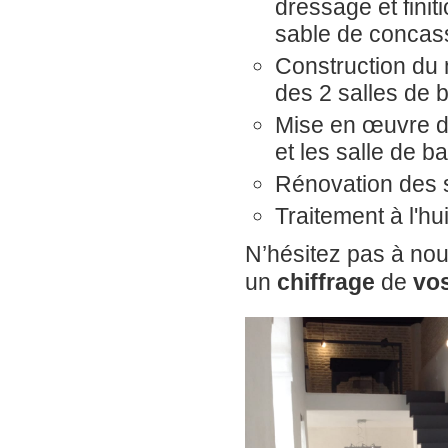
dressage et fini
sable de concass
Construction du m
des 2 salles de 
Mise en œuvre de
et les salle de b
Rénovation des s
Traitement à l'hu
N’hésitez pas à no
un
chiffrage
de
vo